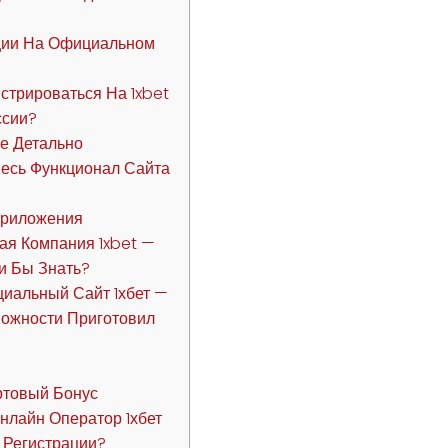
ции На Официальном
истрироваться На 1xbet
ссии?
е Детально
есь Функционал Сайта
риложения
ая Компания 1xbet —
и Бы Знать?
иальный Сайт 1хбет —
можности Приготовил
ртовый Бонус
нлайн Оператор 1хбет
 Регистрации?