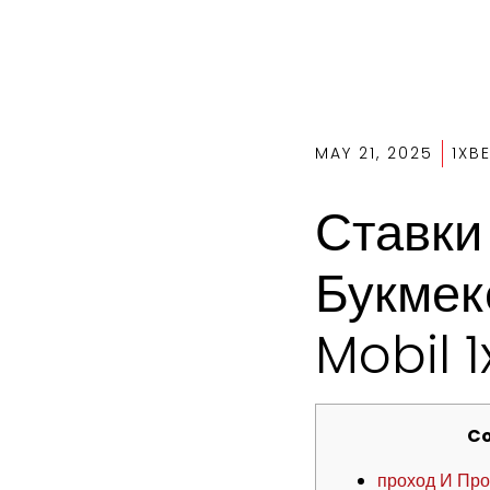
MAY 21, 2025
1XB
Ставки
Букмек
Mobil 
Co
проход И Про