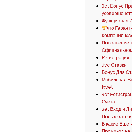
Bet Бонус Пр
усовершенст
Функционал И
что Гарант
Компания 1xb
Пополнение 
Официальном
Регистрация
Live Ставки
Бонус Для Ст
Мобильная В
1xbet
Bet Регистра
Счёта
Bet Вход и Л
Пользовател
В какие Еще 
Промокод на 